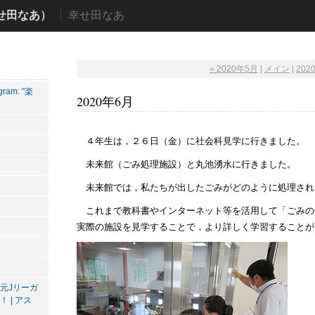
せ田なあ）
幸せ田なあ
« 2020年5月
|
メイン
|
202
am: "楽
2020年6月
４年生は，２６日（金）に社会科見学に行きました。
未来館（ごみ処理施設）と丸池湧水に行きました。
未来館では，私たちが出したごみがどのように処理され
これまで教科書やインターネット等を活用して「ごみの
実際の施設を見学することで，より詳しく学習することが
元Jリーガ
 | アス