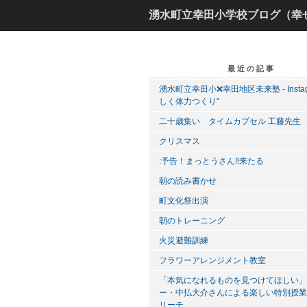
湧水町立幸田小学校ブログ（幸
最近の記事
湧水町立幸田小❌幸田地区未来塾 - Instagr
しく体力つくり"
二十歳集い タイムカプセル 工藤先生
クリスマス
:予告！まっとうさん‼️来たる
朝の読み書かせ
町文化祭出演
朝のトレーニング
火災避難訓練
フラワーアレンジメント教室
「本気になれるものを見つけてほしい」
ー・中払大介さんによる楽しい特別授業！
リーチ