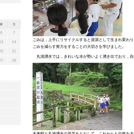
金
土
6
7
ごみは，上手にリサイクルすると資源として生まれ変わり
13
14
ごみを減らす努力をすることの大切さを学びました。
20
21
丸池湧水では，きれいな水が勢いよく湧き出でおり，自
27
28
未来館と丸池湧水の見学をとおして，これからも自然を大